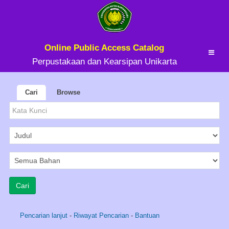
Online Public Access Catalog
Perpustakaan dan Kearsipan Unikarta
Cari
Browse
Pencarian lanjut
-
Riwayat Pencarian
-
Bantuan