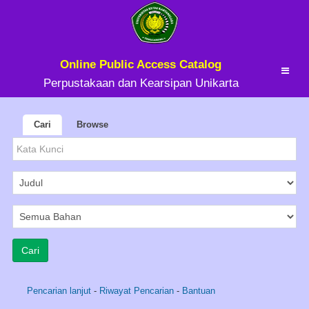
Online Public Access Catalog
Perpustakaan dan Kearsipan Unikarta
Cari
Browse
Pencarian lanjut
-
Riwayat Pencarian
-
Bantuan